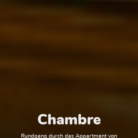
Chambre
1
Rundgang durch das Appartment von
Run