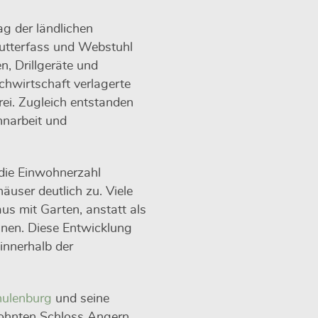
ag der ländlichen
Butterfass und Webstuhl
, Drillgeräte und
chwirtschaft verlagerte
rei. Zugleich entstanden
narbeit und
die Einwohnerzahl
äuser deutlich zu. Viele
us mit Garten, anstatt als
hnen. Diese Entwicklung
innerhalb der
hulenburg
und seine
wohnten Schloss Angern