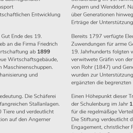
nsport
Angern und Wenddorf. N
rtschaftlichen Entwicklung
über Generationen hinweg 
Erträge der Unterstützung
 Gut Ende des 19.
Bereits 1797 verfügte El
eb an die Firma Friedrich
Zuwendungen für arme Gem
wirtschaftung ab
1899
19. Jahrhunderts folgten 
eue Wirtschaftsgebäude,
verwitwete Gräfin von de
ein Maschinenschuppen.
von Rohr (1847) und Gene
chanisierung und
wurden zur Unterstützung
ergänzten die begrenzten
edeutung. Die Schäferei
Einen Höhepunkt dieser Tra
fangreichen Stallanlagen.
der Schulenburg im Jahr
1
0 Tiere und verdeutlicht
für die regelmäßige Verteil
tion auf den Angerner
Die Stiftung verdeutlicht
Engagement, christlicher