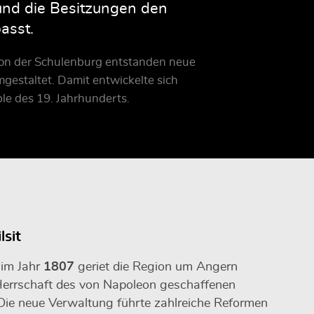
und die Besitzungen den
asst.
e von der Schulenburg entstanden neue
estaltet. Damit entwickelte sich
e des 19. Jahrhunderts.
lsit
im Jahr
1807
geriet die Region um Angern
Herrschaft des von Napoleon geschaffenen
 Die neue Verwaltung führte zahlreiche Reformen