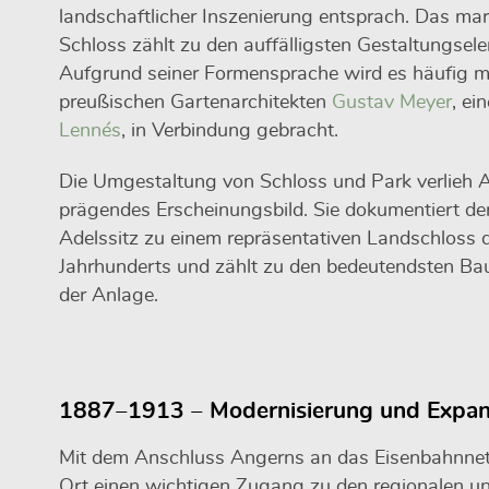
landschaftlicher Inszenierung entsprach. Das ma
Schloss zählt zu den auffälligsten Gestaltungsel
Aufgrund seiner Formensprache wird es häufig m
preußischen Gartenarchitekten
Gustav Meyer
, ei
Lennés
, in Verbindung gebracht.
Die Umgestaltung von Schloss und Park verlieh A
prägendes Erscheinungsbild. Sie dokumentiert 
Adelssitz zu einem repräsentativen Landschloss 
Jahrhunderts und zählt zu den bedeutendsten Ba
der Anlage.
1887–1913 – Modernisierung und Expan
Mit dem Anschluss Angerns an das Eisenbahnnet
Ort einen wichtigen Zugang zu den regionalen u