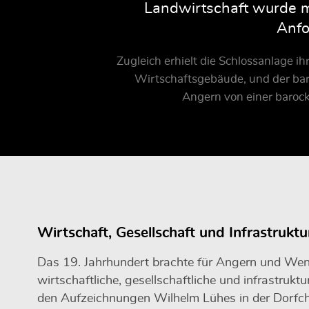
Landwirtschaft wurde m
Anfo
Zugleich erhielt die Schlossanlage i
Wirtschaftsgebäude, und der bar
Angern von einer baroc
Wirtschaft, Gesellschaft und Infrastruktu
Das 19. Jahrhundert brachte für Angern und Wend
wirtschaftliche, gesellschaftliche und infrastruk
den Aufzeichnungen Wilhelm Lühes in der Dorfch