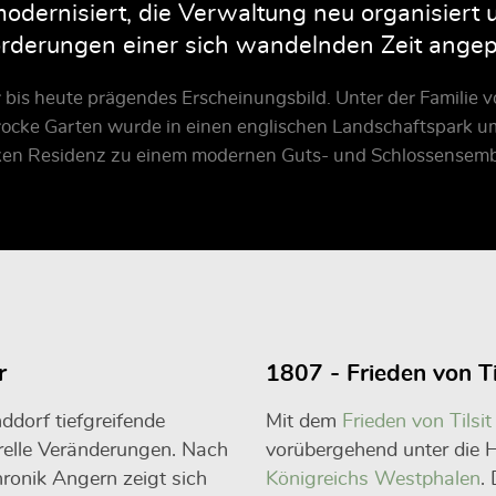
odernisiert, die Verwaltung neu organisiert 
rderungen einer sich wandelnden Zeit angep
hr bis heute prägendes Erscheinungsbild. Unter der Famili
ocke Garten wurde in einen englischen Landschaftspark umg
ken Residenz zu einem modernen Guts- und Schlossensembl
r
1807 - Frieden von Ti
dorf tiefgreifende
Mit dem
Frieden von Tilsit
turelle Veränderungen. Nach
vorübergehend unter die 
ronik Angern zeigt sich
Königreichs Westphalen
.