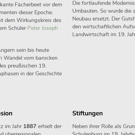
Die fortlaufende Modernis
rkante Fächerbeet vor dem
Umbauten. So wurde die a
ementen dieser Epoche.
Neubau ersetzt. Der Gutsh
it dem Wirkungskreis des
den wirtschaftlichen Auf
nem Schüler
Peter Joseph
Landwirtschaft im 19. Jah
ngern sein bis heute
den Wandel vom barocken
des preußischen 19.
uphasen in der Geschichte
sion
Stiftungen
z im Jahr
1887
erhielt der
Neben ihrer Rolle als Grun
nd überregionalen
Schulenburg im 19. Jahrh