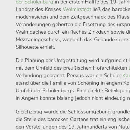
der Schulenburg
in der ersten Hälfte des 19. Jah
Landrat des Kreises
Wolmirstedt
ließ das barock
modernisieren und dem Zeitgeschmack des Klass
Veränderungen gehörten die Ersetzung des urspr
Walmdaches durch ein flaches Zinkdach sowie di
Mezzaningeschoss, wodurch das Gebäude seine he
Silhouette erhielt.
Die Planung der Umgestaltung wird aufgrund stil
mit dem Umfeld des preußischen Hofarchitekten
Verbindung gebracht. Persius war ein Schüler
Kar
stand über die Familie von Schöning in engem Ko
Umfeld der Schulenburgs. Eine direkte Beteili
in Angern konnte bislang jedoch nicht eindeutig
Gleichzeitig wurde die Schlossumgebung grundle
die Stelle des barocken Gartens trat ein englisch
den Vorstellungen des 19. Jahrhunderts von Natür