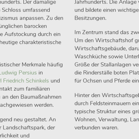
rhunderts. Der damalige
Jahrhunderts. Die Anlage 
e Schloss umfassend
und bildete einen wichtig
izismus anpassen. Zu den
Besitzungen.
ünglichen barocken
Im Zentrum stand das zw
e Aufstockung durch ein
Um den Wirtschaftshof gr
utige charakteristische
Wirtschaftsgebäude, daru
Waschküche sowie Unterkü
istischer Merkmale häufig
Größe der Stallanlagen ve
Ludwig Persius
in
die Rinderställe boten Pl
l Friedrich Schinkels
und
für Ochsen und Pferde ein
ntakt zum familiären
Hinter den Wirtschaftsge
gung an den Baumaßnahmen
durch Feldsteinmauern ein
 nachgewiesen werden.
typische Struktur eines g
gend neu gestaltet. An
Wohnen, Verwaltung, Land
er Landschaftspark, der
verbunden waren.
lichkeit und