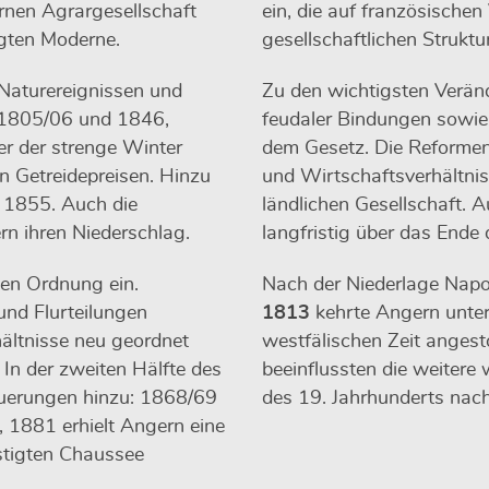
rnen Agrargesellschaft
ein, die auf französischen
ägten Moderne.
gesellschaftlichen Struktur
 Naturereignissen und
Zu den wichtigsten Verä
n 1805/06 und 1846,
feudaler Bindungen sowie 
r der strenge Winter
dem Gesetz. Die Reformen
n Getreidepreisen. Hinzu
und Wirtschaftsverhältni
 1855. Auch die
ländlichen Gesellschaft. 
n ihren Niederschlag.
langfristig über das Ende
hen Ordnung ein.
Nach der Niederlage Nap
nd Flurteilungen
1813
kehrte Angern unter 
ältnisse neu geordnet
westfälischen Zeit anges
In der zweiten Hälfte des
beeinflussten die weitere 
euerungen hinzu: 1868/69
des 19. Jahrhunderts nach
, 1881 erhielt Angern eine
stigten Chaussee