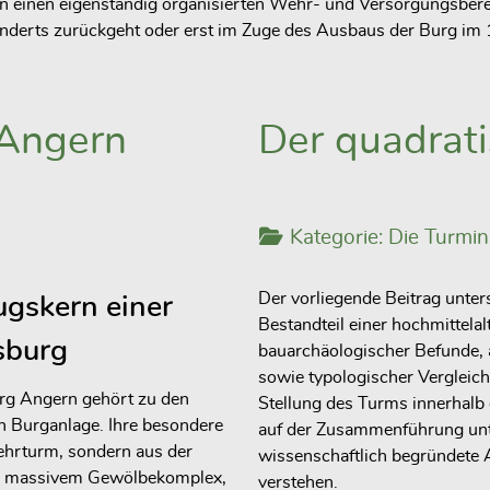
n einen eigenständig organisierten Wehr- und Versorgungsberei
underts zurückgeht oder erst im Zuge des Ausbaus der Burg im 
 Angern
Der quadrat
Kategorie:
Die Turmin
Der vorliegende Beitrag unte
gskern einer
Bestandteil einer hochmittela
sburg
bauarchäologischer Befunde, a
sowie typologischer Vergleic
urg Angern gehört zu den
Stellung des Turms innerhalb 
n Burganlage. Ihre besondere
auf der Zusammenführung unte
Wehrturm, sondern aus der
wissenschaftlich begründete
u, massivem Gewölbekomplex,
verstehen.