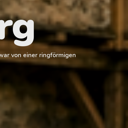
rg
ar von einer ringförmigen
Der Palas der 