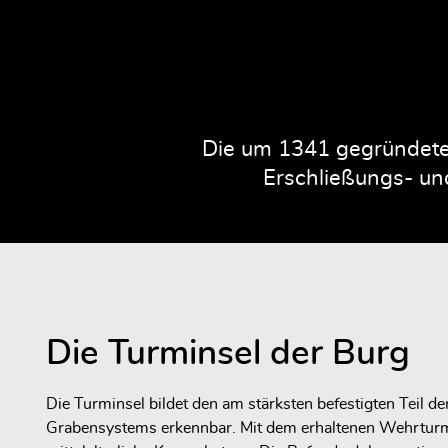
Die um 1341 gegründete 
Erschließungs- und
Die Turminsel der Burg
Die Turminsel bildet den am stärksten befestigten Teil de
Grabensystems erkennbar. Mit dem erhaltenen Wehrturm