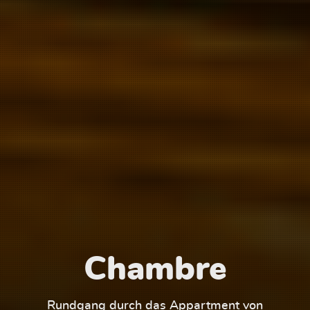
Chambre
1
Rundgang durch das Appartment von
Run