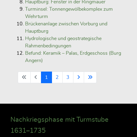
Hauptburg: Fenster in der Ringmauer
Turminsel: Tonnengewölbekomplex zum
Wehrturm
Brückenanlage zwischen Vorburg und
Hauptburg
Hydrologische und geostrategische
Rahmenbedingungen
Befund: Keramik – Palas, Erdgeschoss (Burg
Angern)
1
2
3
Nachkriegsphase mit Turmstube
1631–1735