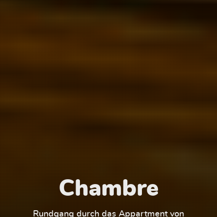
Chambre
1
Rundgang durch das Appartment von
Run