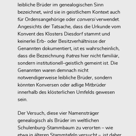
leibliche Brüder im genealogischen Sinn
bezeichnet, wird sie
in geistlichem Kontext auch
für Ordensangehörige
oder
conversi
verwendet.
Angesichts der Tatsache, dass die Urkunde
vom
Konvent des Klosters Diesdorf
stammt und
keinerlei Erb- oder Besitzverhältnisse der
Genannten dokumentiert, ist es wahrscheinlich,
dass die Bezeichnung
fratres
hier nicht familiär,
sondern institutionell–geistlich gemeint ist
. Die
Genannten waren demnach
nicht
notwendigerweise leibliche Brüder
, sondern
könnten
Konversen oder adlige Mitbrüder
innerhalb des klösterlichen Umfelds
gewesen
sein.
Der Versuch, diese vier Namensträger
genealogisch als Brüder im weltlichen
Schulenburg-Stammbaum zu verorten – wie
etwa in älteren Stammtafeln versucht –, ist daher