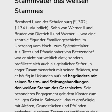
Stammvater des weißen
Stammes
Bernhard I. von der Schulenburg (*1302;
† 1341 urkundlich), Sohn von Werner II und
Bruder von Dietrich II und Werner III, war eine
zentrale Figur der Familiengeschichte im
Übergang vom Hoch- zum Spätmittelalter.
Als
Ritter und Pfandinhaber von Beetzendorf
war er nicht nur weltlich aktiv, sondern
profilierte sich auch als geistlicher Stifter. In
enger Zusammenarbeit mit seinen Brüdern, trat
er häufig in Urkunden auf und
begründete mit
seinen Besitz- und Stiftungshandlungen
den
weißen Stamm
des Geschlechts
. Sein
besonderes Engagement galt dem
Kloster zum
Heiligen Geist in Salzwedel
, das er großzügig
mit Altären, Grundstücken und Pfründen
bedachte. In seinem Testament verfügte er eine