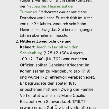
Angern. Vermutlich fällt in seine Amtszeit
der
Neubau des Hauses auf der
Turminsel
. Verheiratet war er mit Marie
Dorothea von Legat. Er starb früh im Alter
von nur 34 Jahren, wodurch sein Sohn
Heinrich Hartwig das Gut bereits in jungen
Jahren übernehmen musste.
Mittlerer Zweig Schricke und
Kehnert:
Joachim Ludolf von der
Schulenburg
(* 28.12.1664 Angern,
war zunächst
†09.12.1740) (Nr. 762)
Offizier, später Geheimer Kriegsrat im
Kommissariat zu Magdeburg (ab 1719)
und wurde 1721 ehrenvoll verabschiedet.
Er begründete den später 1815
erloschenen mittleren Zweig der Familie.
Verheiratet war er mit Marie Cäcilie
Elisabeth von Schwarzkopf. 1716/17
erwarb er das Gut Ütz und verkaufte das