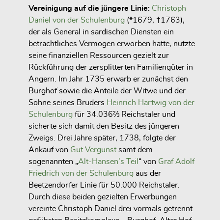
Vereinigung auf die jüngere Linie:
Christoph
Daniel von der Schulenburg
(*1679, †1763),
der als General in sardischen Diensten ein
beträchtliches Vermögen erworben hatte, nutzte
seine finanziellen Ressourcen gezielt zur
Rückführung der zersplitterten Familiengüter in
Angern. Im Jahr 1735 erwarb er zunächst den
Burghof sowie die Anteile der Witwe und der
Söhne seines Bruders
Heinrich Hartwig von der
Schulenburg
für 34.036⅔ Reichstaler und
sicherte sich damit den Besitz des jüngeren
Zweigs. Drei Jahre später, 1738, folgte der
Ankauf von
Gut
Vergunst
samt dem
sogenannten
„
Alt-Hansen’s Teil
“
von
Graf Adolf
Friedrich von der Schulenburg
aus der
Beetzendorfer Linie für 50.000 Reichstaler.
Durch diese beiden gezielten Erwerbungen
vereinte Christoph Daniel drei vormals getrennt