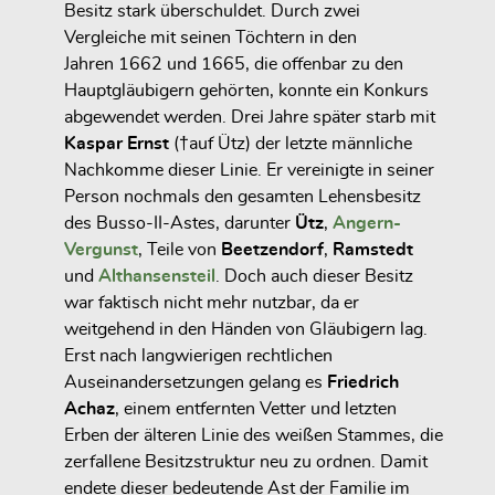
Besitz stark überschuldet. Durch zwei
Vergleiche mit seinen Töchtern in den
Jahren
1662
und
1665
, die offenbar zu den
Hauptgläubigern gehörten, konnte ein Konkurs
abgewendet werden. Drei Jahre später starb mit
Kaspar Ernst
(†auf Ütz) der letzte männliche
Nachkomme dieser Linie. Er vereinigte in seiner
Person nochmals den gesamten Lehensbesitz
des Busso-II-Astes, darunter
Ütz
,
Angern-
Vergunst
, Teile von
Beetzendorf
,
Ramstedt
und
Althansensteil
. Doch auch dieser Besitz
war faktisch nicht mehr nutzbar, da er
weitgehend in den Händen von Gläubigern lag.
Erst nach langwierigen rechtlichen
Auseinandersetzungen gelang es
Friedrich
Achaz
, einem entfernten Vetter und letzten
Erben der älteren Linie des weißen Stammes, die
zerfallene Besitzstruktur neu zu ordnen. Damit
endete dieser bedeutende Ast der Familie im