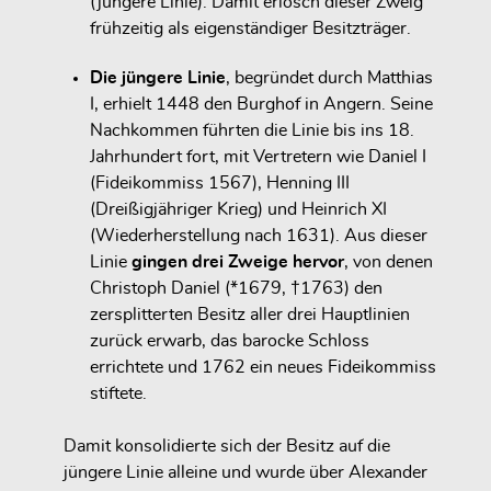
(jüngere Linie). Damit erlosch dieser Zweig
frühzeitig als eigenständiger Besitzträger.
Die jüngere Linie
, begründet durch Matthias
I, erhielt 1448 den Burghof in Angern. Seine
Nachkommen führten die Linie bis ins 18.
Jahrhundert fort, mit Vertretern wie Daniel I
(Fideikommiss 1567), Henning III
(Dreißigjähriger Krieg) und Heinrich XI
(Wiederherstellung nach 1631). Aus dieser
Linie
gingen drei Zweige hervor
, von denen
Christoph Daniel (*1679, †1763) den
zersplitterten Besitz aller drei Hauptlinien
zurück erwarb, das barocke Schloss
errichtete und 1762 ein neues Fideikommiss
stiftete.
Damit konsolidierte sich der Besitz auf die
jüngere Linie alleine und wurde über Alexander