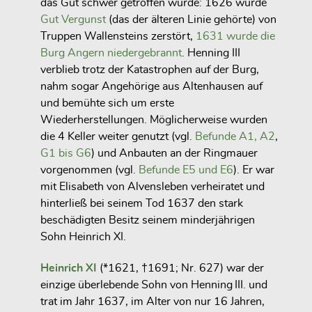
das Gut schwer getroffen wurde: 1626 wurde
Gut Vergunst
(das der älteren Linie gehörte) von
Truppen Wallensteins zerstört,
1631 wurde die
Burg Angern niedergebrannt
. Henning III
verblieb trotz der Katastrophen auf der Burg,
nahm sogar Angehörige aus Altenhausen auf
und bemühte sich um erste
Wiederherstellungen. Möglicherweise wurden
die 4 Keller weiter genutzt (vgl.
Befunde A1, A2
,
G1 bis G6
) und Anbauten an der Ringmauer
vorgenommen (vgl.
Befunde E5 und E6
). Er war
mit Elisabeth von Alvensleben verheiratet und
hinterließ bei seinem Tod 1637 den stark
beschädigten Besitz seinem minderjährigen
Sohn Heinrich XI.
Heinrich XI
(*1621, †1691; Nr. 627) war der
einzige überlebende Sohn von
Henning III.
und
trat im Jahr
1637
, im Alter von nur
16 Jahren
,