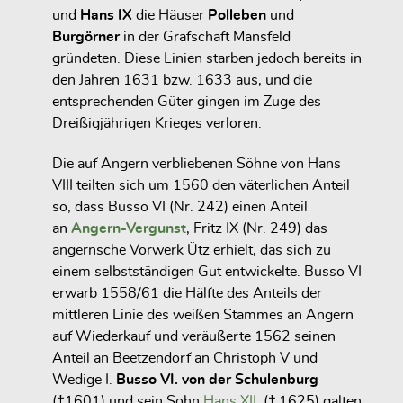
und
Hans IX
die Häuser
Polleben
und
Burgörner
in der Grafschaft Mansfeld
gründeten. Diese Linien starben jedoch bereits in
den Jahren 1631 bzw. 1633 aus, und die
entsprechenden Güter gingen im Zuge des
Dreißigjährigen Krieges verloren.
Die auf Angern verbliebenen Söhne von Hans
VIII teilten sich um 1560 den väterlichen Anteil
so, dass Busso VI (Nr. 242) einen Anteil
an
Angern-Vergunst
, Fritz IX (Nr. 249) das
angernsche Vorwerk Ütz erhielt, das sich zu
einem selbstständigen Gut entwickelte. Busso VI
erwarb 1558/61 die Hälfte des Anteils der
mittleren Linie des weißen Stammes an Angern
auf Wiederkauf und veräußerte 1562 seinen
Anteil an Beetzendorf an Christoph V und
Wedige I.
Busso VI. von der Schulenburg
(†1601) und sein Sohn
Hans XII.
(† 1625)
galten