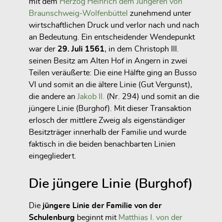
mit dem
Herzog Heinrich dem Jüngeren von
Braunschweig-Wolfenbüttel
zunehmend unter
wirtschaftlichen Druck und verlor nach und nach
an Bedeutung. Ein entscheidender Wendepunkt
war der
29. Juli
1561
, in dem
Christoph III.
seinen Besitz am Alten Hof in Angern in zwei
Teilen veräußerte:
Die eine Hälfte ging an Busso
VI und somit an die ältere Linie (Gut Vergunst)
,
die andere an
Jakob II.
(Nr. 294) und somit an die
jüngere Linie (Burghof)
. Mit dieser Transaktion
erlosch der mittlere Zweig als
eigenständiger
Besitzträger
innerhalb der Familie und wurde
faktisch in die beiden benachbarten Linien
eingegliedert.
Die jüngere Linie (Burghof)
Die
jüngere Linie der Familie von der
Schulenburg
beginnt mit
Matthias I. von der