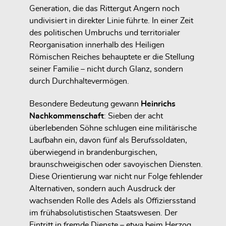
Generation
, die das Rittergut Angern noch
undivisiert in direkter Linie
führte. In einer Zeit
des politischen Umbruchs und territorialer
Reorganisation innerhalb des
Heiligen
Römischen Reiches
behauptete er die Stellung
seiner Familie – nicht durch Glanz, sondern
durch Durchhaltevermögen.
Besondere Bedeutung gewann
Heinrichs
Nachkommenschaft
:
Sieben der acht
überlebenden Söhne
schlugen eine
militärische
Laufbahn
ein, davon
fünf als Berufssoldaten
,
überwiegend in brandenburgischen,
braunschweigischen oder savoyischen Diensten.
Diese Orientierung war nicht nur Folge fehlender
Alternativen, sondern auch Ausdruck der
wachsenden Rolle des Adels als Offiziersstand
im frühabsolutistischen Staatswesen. Der
Eintritt in
fremde Dienste
– etwa beim Herzog