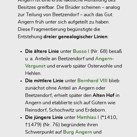
Angern
ist eine erste faktische Aufteilung des
Besitzes greifbar. Die Brüder scheinen – analog
zur Teilung von Beetzendorf – auch das Gut
Angern früh unter sich aufgeteilt zu haben.
Diese Fragmentierung begünstigte die
Entstehung
dreier genealogischer Linien
:
Die ältere Linie
unter
Busso I
(Nr. 68) besaß
u. a. Anteile an Beetzendorf und
Angern-
Vergunst
und erwarb später Osterwohle und
Hehlen.
Die mittlere Linie
unter
Bernhard VIII
blieb
zunächst ohne Anteil an Angern oder
Beetzendorf, erhielt später den
Alten Hof
in
Angern und etablierte sich auf Gütern wie
Reinsdorf, Schochwitz und Erdeborn.
Die jüngere Linie
unter
Matthias I
(*1410,
†1479) (Nr. 76) begründete ihren
Schwerpunkt auf
Burg Angern
und