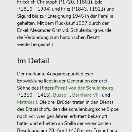
Friedrich Christoph (*1720, †1801), Edo
(*1816, †1904) und Fritz (*1843, †1921) und
Sigurd bis zur Enteignung 1945 in der Familie
gehalten. Mit dem Rückkauf 1997 durch den
Enkel Alexander Graf v.d. Schulenburg wurde
die Verbindung zum historischen Besitz
wiederhergestellt.
Im Detail
Der markante Ausgangspunkt dieser
Entwicklung liegt in der Generation der drei
Söhne des Ritters
Fritz I von der Schulenburg
(*1350, †1415).
Busso I.
,
Bernhard VIII.
und
Matthias I.
Die drei Brüder traten in den Dienst
des Erzbischofs, den die schulenburgische Sippe
noch vor wenigen Jahren erbittert bekämpft
hatte, und erhielten an Stelle der vereinbarten
Besoldung am 28. April 1438 einen Freihof und