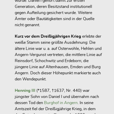
wurde. Daniel I gehört damit zur ersten
Generation, deren Besitzstand institutionell
gegen Aufteilung gesichert wurde. Weitere
Ämter oder Bautätigkeiten sind in der Quelle
nicht genannt.
Kurz vor dem Dreißigjährigen Krieg
erlebte der
weiße Stamm seine größte Ausdehnung: Die
ältere Linie war u. a. auf Osterwohle, Hehlen und
Angern-Vergunst vertreten; die mittlere Linie auf
Reinsdorf, Schochwitz und Erdeborn; die
jüngere Linie auf Altenhausen, Emden und Burg
Angern. Doch dieser Höhepunkt markierte auch
den Wendepunkt.
Henning III
(*1587, †1637; Nr. 440) war
jüngster Sohn von Daniel I und übernahm nach
dessen Tod den
Burghof in Angern
. In seine
Amtszeit fiel der Dreißigjährige Krieg, in dem