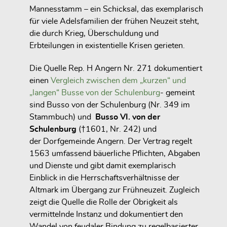
Mannesstamm – ein Schicksal, das exemplarisch
für viele Adelsfamilien der frühen Neuzeit steht,
die durch Krieg, Überschuldung und
Erbteilungen in existentielle Krisen gerieten.
Die Quelle
Rep. H Angern Nr. 271
dokumentiert
einen
Vergleich zwischen dem
„kurzen“ und
„langen“ Busse von der Schulenburg
- gemeint
sind
Busso von der Schulenburg (Nr. 349 im
Stammbuch) und
Busso VI. von der
Schulenburg
(†1601, Nr. 242) und
der
Dorfgemeinde Angern
. Der Vertrag regelt
1563 umfassend bäuerliche Pflichten, Abgaben
und Dienste und gibt damit exemplarisch
Einblick in die
Herrschaftsverhältnisse der
Altmark
im Übergang zur Frühneuzeit. Zugleich
zeigt die Quelle die Rolle der Obrigkeit als
vermittelnde Instanz
und dokumentiert den
Wandel von feudaler Bindung zu regelbasierter