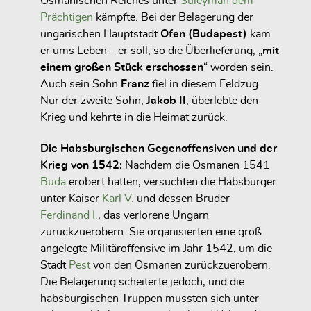
Osmanischen Reiches unter
Süleyman dem
Prächtigen
kämpfte. Bei der Belagerung der
ungarischen Hauptstadt
Ofen (Budapest)
kam
er ums Leben – er soll, so die Überlieferung, „
mit
einem großen Stück erschossen
“ worden sein.
Auch sein Sohn
Franz
fiel in diesem Feldzug.
Nur der zweite Sohn,
Jakob II
, überlebte den
Krieg und kehrte in die Heimat zurück.
Die Habsburgischen Gegenoffensiven und der
Krieg von 1542:
Nachdem die Osmanen 1541
Buda
erobert hatten, versuchten die Habsburger
unter Kaiser
Karl V.
und dessen Bruder
Ferdinand I.
, das verlorene Ungarn
zurückzuerobern. Sie organisierten eine groß
angelegte Militäroffensive im Jahr 1542, um die
Stadt
Pest
von den Osmanen zurückzuerobern.
Die Belagerung scheiterte jedoch, und die
habsburgischen Truppen mussten sich unter