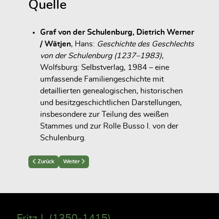
Quelle
Graf von der Schulenburg, Dietrich Werner
/ Wätjen
, Hans:
Geschichte des Geschlechts
von der Schulenburg (1237–1983)
,
Wolfsburg: Selbstverlag, 1984 – eine
umfassende Familiengeschichte mit
detaillierten genealogischen, historischen
und besitzgeschichtlichen Darstellungen,
insbesondere zur Teilung des weißen
Stammes und zur Rolle Busso I. von der
Schulenburg.
Previous article: Alexander Friedrich Christoph (1720–1801)
Next article: Jakob II (1515-1576)
Zurück
Weiter
Fritz I. (1350-1415)