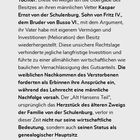
Töchter.
Diese verweigerten die Übergabe des
Besitzes an ihren männlichen Vetter
Kaspar
Ernst von der Schulenburg
,
Sohn von Fritz IV.,
dem Bruder von Busso VI.
, mit dem Argument,
ihr Vater habe mit eigenem Vermögen und
Investitionen (Melioration) den Besitz
wiederhergestellt.
Diese unsichere Rechtslage
verhinderte jegliche langfristige Investition und
führte zu einer allmählichen wirtschaftlichen wie
baulichen Vernachlässigung des Gutsanteils.
Die
weiblichen Nachkommen des Verstorbenen
forderten als Erbinnen ihre Ansprüche ein,
während das Lehnrecht eine männliche
Nachfolge vorsah.
Der „Alt Hansens Teil“,
ursprünglich das
Herzstück des älteren Zweigs
der Familie von der Schulenburg
, verlor in
dieser Zeit
nicht nur seine wirtschaftliche
Bedeutung
, sondern auch
seinen Status als
genealogischer Hauptsitz
.