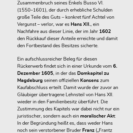
Zusammenbruch seines Enkels Busso VI.
(1550–1601), der durch erhebliche Schulden
große Teile des Guts – konkret fünf Achtel von
Vergunst – verlor, war es
Hans XII.
, ein
Nachfahre aus dieser Linie, der im Jahr
1602
den Rückkauf dieser Anteile erreichte und damit
den Fortbestand des Besitzes sicherte.
Ein aufschlussreicher Beleg für diesen
Rückerwerb findet sich in einer Urkunde vom
6.
Dezember 1605
, in der das
Domkapitel zu
Magdeburg
seinen offiziellen
Konsens
zum
Kaufabschluss erteilt. Damit wurde der zuvor an
Gläubiger übertragene Lehnsteil von Hans XII.
wieder in den Familienbesitz überführt. Die
Zustimmung des Kapitels war dabei nicht nur ein
juristischer, sondern auch ein
moralischer Akt
:
In der Begründung heißt es, dass weder Hans
noch sein verstorbener Bruder
Franz
(„Frantz