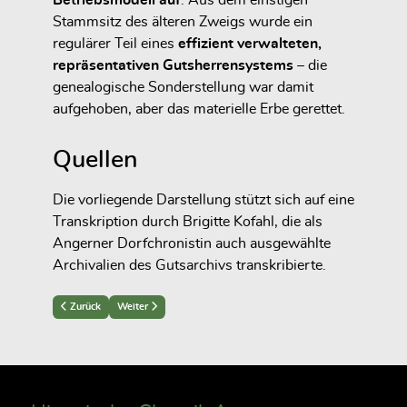
Betriebsmodell auf
. Aus dem einstigen
Stammsitz des älteren Zweigs wurde ein
regulärer Teil eines
effizient verwalteten,
repräsentativen Gutsherrensystems
– die
genealogische Sonderstellung war damit
aufgehoben, aber das materielle Erbe gerettet.
Quellen
Die vorliegende Darstellung stützt sich auf eine
Transkription durch Brigitte Kofahl, die als
Angerner Dorfchronistin auch ausgewählte
Archivalien des Gutsarchivs transkribierte.
Previous article: Konflikte, Jurisdiktion und Konsolidierung (1735)
Next article: Der Kaufvertrag des Ritterguts Angern-Vergunst 
Zurück
Weiter