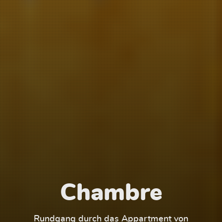
Chambre
1
Rundgang durch das Appartment von
Run