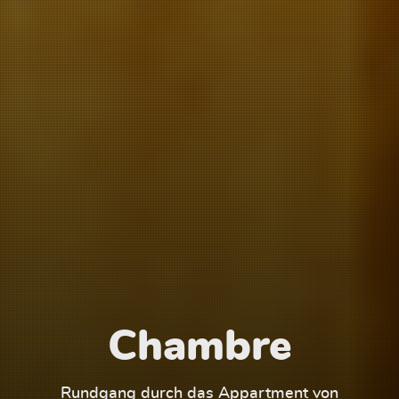
Chambre
1
Rundgang durch das Appartment von
Run