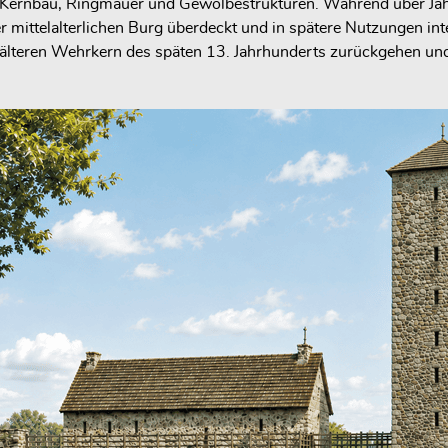
, Kernbau, Ringmauer und Gewölbestrukturen. Während über Jah
 mittelalterlichen Burg überdeckt und in spätere Nutzungen inte
 älteren Wehrkern des späten 13. Jahrhunderts zurückgehen und 