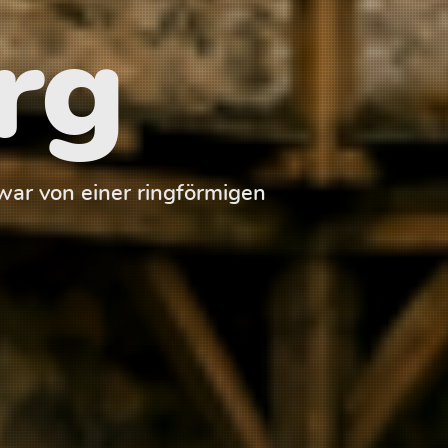
rg
ar von einer ringförmigen
Der Palas der 