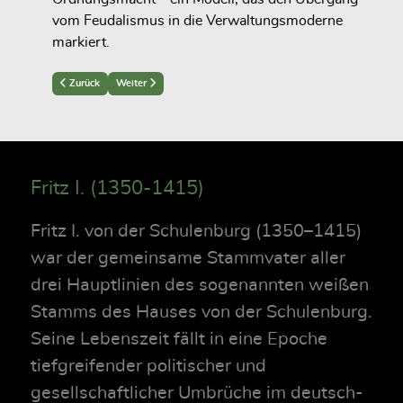
vom Feudalismus in die Verwaltungsmoderne
markiert.
Previous article: Wissenschaftliche Neugliederung des Gutsarchivs
Next article: Recht und Eigentum (Kapitel 2)
Zurück
Weiter
Fritz I. (1350-1415)
Fritz I. von der Schulenburg (1350–1415)
war der gemeinsame Stammvater aller
drei Hauptlinien des sogenannten weißen
Stamms des Hauses von der Schulenburg.
Seine Lebenszeit fällt in eine Epoche
tiefgreifender politischer und
gesellschaftlicher Umbrüche im deutsch-