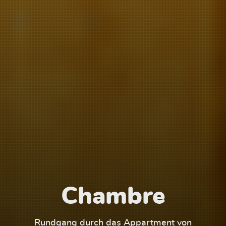
Chambre
1
Rundgang durch das Appartment von
Run