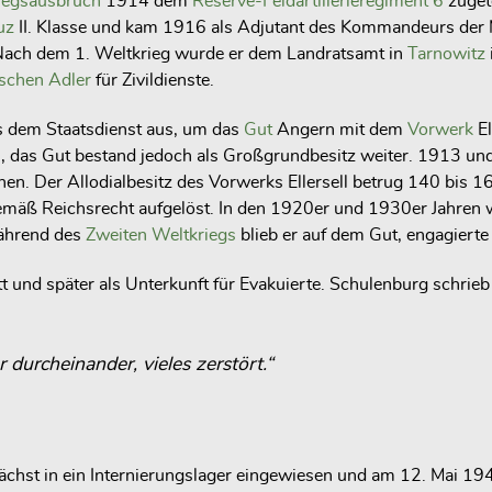
iegsausbruch
1914 dem
Reserve-Feldartillerieregiment 6
zuget
uz
II. Klasse und kam 1916 als Adjutant des Kommandeurs der M
 Nach dem 1. Weltkrieg wurde er dem Landratsamt in
Tarnowitz
schen Adler
für Zivildienste.
s dem Staatsdienst aus, um das
Gut
Angern mit dem
Vorwerk
El
n, das Gut bestand jedoch als Großgrundbesitz weiter. 1913 u
hen. Der Allodialbesitz des Vorwerks Ellersell betrug 140 bis 1
mäß Reichsrecht aufgelöst. In den 1920er und 1930er Jahren w
Während des
Zweiten Weltkriegs
blieb er auf dem Gut, engagierte
t und später als Unterkunft für Evakuierte. Schulenburg schrie
 durcheinander, vieles zerstört.“
st in ein Internierungslager eingewiesen und am 12. Mai 1945