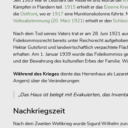
Seit 1909 war er Leutnant der Reserve und wurde bei
Kr
Kämpfen in Flandern teil.
1915
erhielt er das
Eiserne Kre
die
Ostfront
, wo er
1917
eine Munitionskolonne führte.
Volksabstimmung (20. März 1921)
erhielt er den
Schlesi
Nach dem Tod seines Vaters trat er am 28. Juni 1921 au
Fideikommissrecht bereits unter Reichsrecht aufgehobe
Hektar Gutsforst und landwirtschaftlich verpachtete Fläc
erhalten. Am 1. Januar 1939 wurde das Fideikommiss ge
und der Bewahrung des kulturellen Erbes der Familie. 
Während des Krieges
diente das Herrenhaus als Lazaret
Angern) über die Veränderungen:
„Das Haus ist belegt mit Evakuierten, das Inventar
Nachkriegszeit
Nach dem Zweiten Weltkrieg wurde Sigurd Wilhelm zunäch