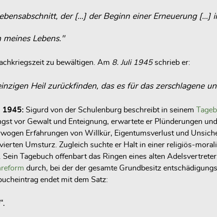
Lebensabschnitt, der […] der Beginn einer Erneuerung […] i
 meines Lebens."
Nachkriegszeit zu bewältigen. Am
8. Juli 1945
schrieb er:
nzigen Heil zurückfinden, das es für das zerschlagene u
m 1945:
Sigurd von der Schulenburg beschreibt in seinem
Tage
ngst vor Gewalt und Enteignung, erwartete er Plünderungen un
erwogen Erfahrungen von Willkür, Eigentumsverlust und Unsiche
vierten Umsturz. Zugleich suchte er Halt in einer religiös-mora
cht. Sein Tagebuch offenbart das Ringen eines alten Adelsvertr
reform
durch, bei der der gesamte Grundbesitz entschädigungs
ucheintrag endet mit dem Satz:
“.