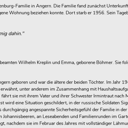
nburg-Familie in Angern. Die Familie fand zunächst Unterkunft
gene Wohnung beziehen konnte. Dort starb er 1956. Sein Tageb
mig dahin."
inebeamten Wilhelm Kreplin und Emma, geborene Böhmer. Sie fol
gern geboren und war die ältere der beiden Töchter. Im Jahr 194
h erwähnt, unter anderem im Zusammenhang mit Haushaltsaufga
 fährt sie mit ihrem Vater und ihrer Schwester Irmintraut nach
rd eine Situation geschildert, in der russische Soldaten Sigrid 
das durchgängig angespannte Sicherheitsgefühl der Familie in
on Johannisbeeren, an Leseabenden und Familienrunden im Garte
gt, nachdem sie im Februar des Jahres mit vollständiger Lähmu