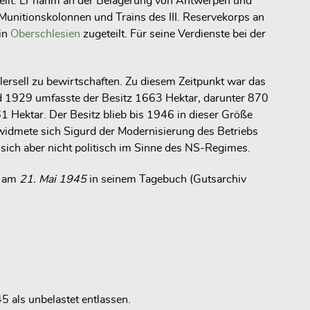
eilt. Er nahm an der Belagerung von Antwerpen und
unitionskolonnen und Trains des III. Reservekorps an
in
Oberschlesien
zugeteilt. Für seine Verdienste bei der
lersell zu bewirtschaften. Zu diesem Zeitpunkt war das
nd 1929 umfasste der Besitz 1663 Hektar, darunter 870
61 Hektar. Der Besitz blieb bis 1946 in dieser Größe
idmete sich Sigurd der Modernisierung des Betriebs
 sich aber nicht politisch im Sinne des NS-Regimes.
b am
21. Mai 1945
in seinem Tagebuch (Gutsarchiv
 als unbelastet entlassen.