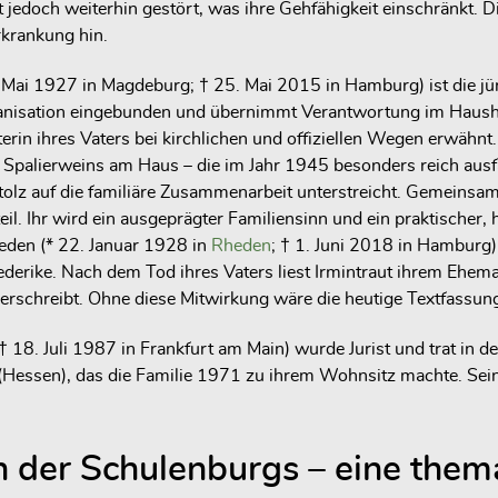
t jedoch weiterhin gestört, was ihre Gehfähigkeit einschränkt. 
rkrankung hin.
 Mai 1927 in Magdeburg; † 25. Mai 2015 in Hamburg) ist die 
Organisation eingebunden und übernimmt Verantwortung im Hausha
eiterin ihres Vaters bei kirchlichen und offiziellen Wegen erwähn
palierweins am Haus – die im Jahr 1945 besonders reich ausfällt 
tolz auf die familiäre Zusammenarbeit unterstreicht. Gemeinsa
. Ihr wird ein ausgeprägter Familiensinn und ein praktischer, h
eden (* 22. Januar 1928 in
Rheden
; † 1. Juni 2018 in Hamburg
ederike. Nach dem Tod ihres Vaters liest Irmintraut ihrem Ehe
iederschreibt. Ohne diese Mitwirkung wäre die heutige Textfassun
 18. Juli 1987 in Frankfurt am Main) wurde Jurist und trat in d
(Hessen), das die Familie 1971 zu ihrem Wohnsitz machte. Sein
on der Schulenburgs – eine the