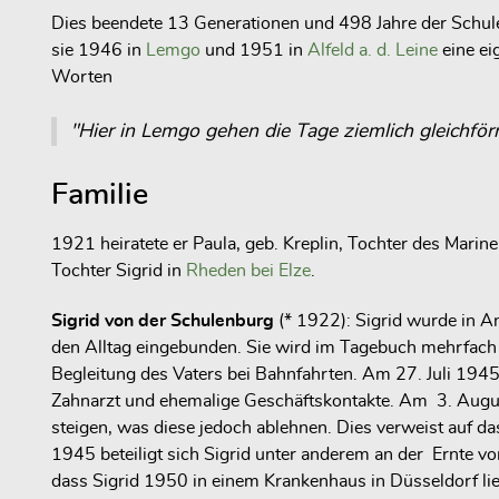
Dies beendete 13 Generationen und 498 Jahre der Schule
sie 1946 in
Lemgo
und 1951 in
Alfeld a. d. Leine
eine ei
Worten
"Hier in Lemgo gehen die Tage ziemlich gleichför­
Familie
1921 heiratete er Paula, geb. Kreplin, Tochter des Mar
Tochter Sigrid in
Rheden bei Elze
.
Sigrid von der Schulenburg
(* 1922): Sigrid wurde in An
den Alltag eingebunden. Sie wird im Tagebuch mehrfac
Begleitung des Vaters bei Bahnfahrten. Am 27. Juli 1945
Zahnarzt und ehemalige Geschäftskontakte. Am 3. August wi
steigen, was diese jedoch ablehnen. Dies verweist auf 
1945 beteiligt sich Sigrid unter anderem an der Ernte v
dass Sigrid 1950 in einem Krankenhaus in Düsseldorf lie