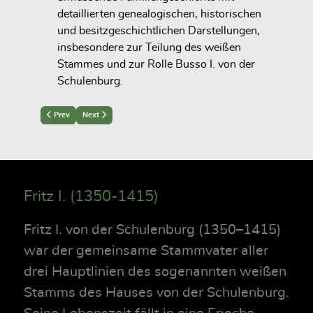
detaillierten genealogischen, historischen
und besitzgeschichtlichen Darstellungen,
insbesondere zur Teilung des weißen
Stammes und zur Rolle Busso I. von der
Schulenburg.
Previous article: Hans XII. († 1625)
Next article: Busso I. von der Schulenburg (1396–1477)
Prev
Next
Fritz I. (1350-1415)
Fritz I. von der Schulenburg (1350–1415)
war der gemeinsame Stammvater aller
drei Hauptlinien des sogenannten weißen
Stamms des Hauses von der Schulenburg.