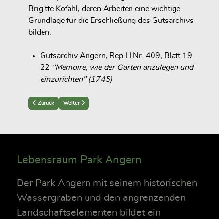
Brigitte Kofahl, deren Arbeiten eine wichtige
Grundlage für die Erschließung des Gutsarchivs
bilden.
Gutsarchiv Angern, Rep H Nr. 409, Blatt 19-
22
"Memoire, wie der Garten anzulegen und
einzurichten" (1745)
Previous article: Vom Gittertor zu den Teichen
Next article: Teiche und Wasseranlagen
Zurück
Weiter
Lebensraum Park Angern
Der Park Angern mit seinem historischen
Wassergraben und den angrenzenden
Landschaftselementen bildet ein