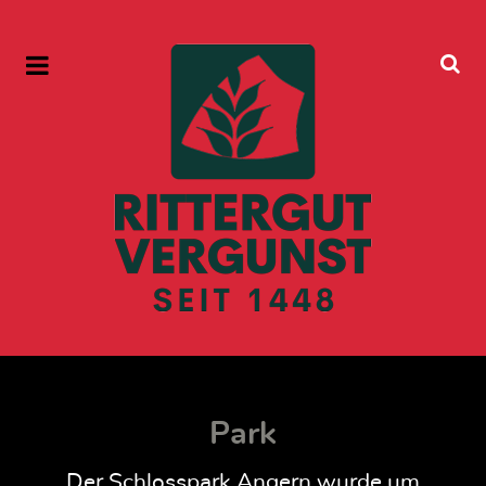
Park
Der Schlosspark Angern wurde um