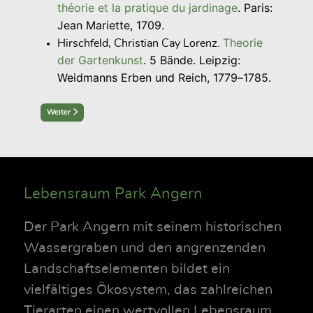
théorie et la pratique du jardinage
. Paris:
Jean Mariette, 1709.
Theorie
Hirschfeld, Christian Cay Lorenz.
der Gartenkunst
. 5 Bände. Leipzig:
Weidmanns Erben und Reich, 1779–1785.
Next article: Sichtachsen und Bewegungsrichtungen
Weiter
Lebensraum Park Angern
Der Park Angern mit seinem historischen
Wassergraben und den angrenzenden
Landschaftselementen bildet ein
vielfältiges Ökosystem, das zahlreichen
Tierarten einen wertvollen Lebensraum