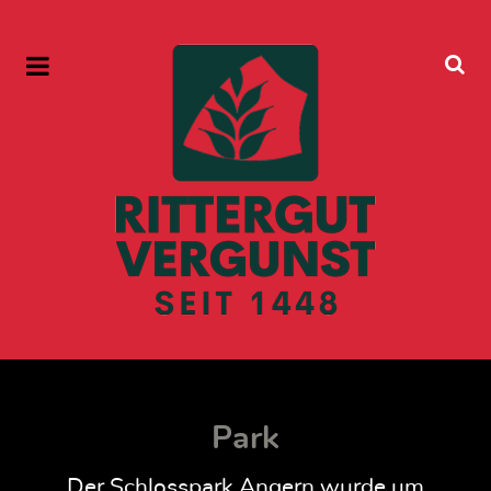
Park
Der Schlosspark Angern wurde um