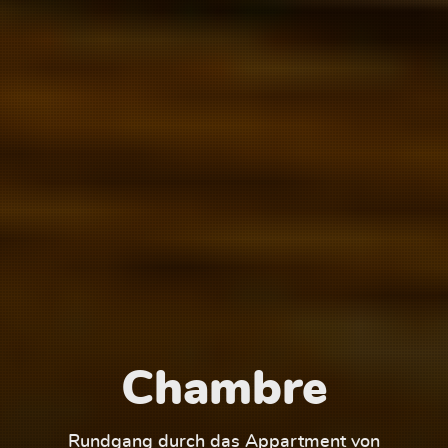
Chambre
1
Rundgang durch das Appartment von
Run