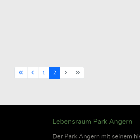
1
2
Lebensraum Park Angern
Der Park Angern mit seinem h