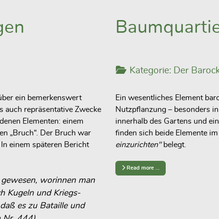
gen
Baumquartie
Kategorie:
Der Barock
 über ein bemerkenswert
Ein wesentliches Element bar
ls auch repräsentative Zwecke
Nutzpflanzung – besonders i
undenen Elementen: einem
innerhalb des Gartens und ein
en „Bruch“. Der Bruch war
finden sich beide Elemente im
In einem späteren Bericht
einzurichten"
belegt.
Read more …
ch gewesen, worinnen man
ch Kugeln und Kriegs-
daß es zu Bataille und
 Nr. 444).