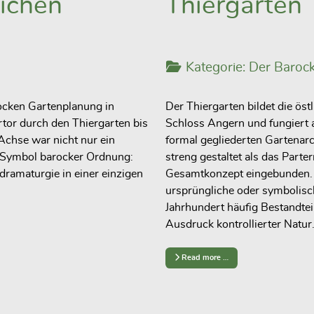
eichen
Thiergarten
Kategorie:
Der Barock
rocken Gartenplanung in
Der
Thiergarten
bildet die
öst
ertor durch den Thiergarten
bis
Schloss Angern
und fungiert 
Achse war nicht nur ein
formal gegliederten Gartenarch
s Symbol barocker Ordnung:
streng gestaltet als das Parte
dramaturgie
in einer einzigen
Gesamtkonzept eingebunden. D
ursprüngliche oder symbolisc
Jahrhundert häufig Bestandtei
Ausdruck kontrollierter Natur
Read more …