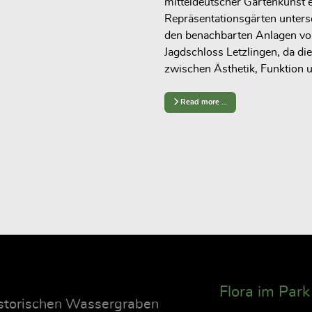
mitteldeutscher Gartenkunst 
Repräsentationsgärten unters
den benachbarten Anlagen v
Jagdschloss Letzlingen
, da d
zwischen Ästhetik, Funktion 
Read more …
Flora im Par
istorischen Wassergraben