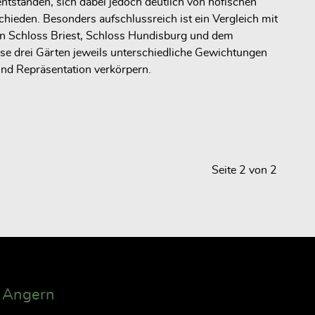
entstanden, sich dabei jedoch
deutlich von höfischen
chieden
. Besonders aufschlussreich ist ein Vergleich mit
on
Schloss Briest
,
Schloss Hundisburg
und dem
iese drei Gärten jeweils unterschiedliche Gewichtungen
und Repräsentation verkörpern.
Seite 2 von 2
k Angern