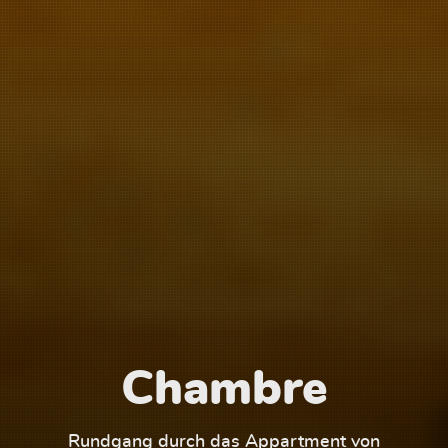
Chambre
1
Rundgang durch das Appartment von
Run